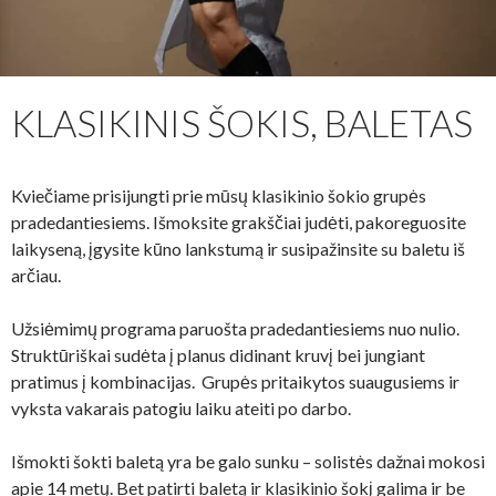
KLASIKINIS ŠOKIS, BALETAS
Kviečiame prisijungti prie mūsų klasikinio šokio grupės
pradedantiesiems. Išmoksite grakščiai judėti, pakoreguosite
laikyseną, įgysite kūno lankstumą ir susipažinsite su baletu iš
arčiau.
Užsiėmimų programa paruošta pradedantiesiems nuo nulio.
Struktūriškai sudėta į planus didinant kruvį bei jungiant
pratimus į kombinacijas. Grupės pritaikytos suaugusiems ir
vyksta vakarais patogiu laiku ateiti po darbo.
Išmokti šokti baletą yra be galo sunku – solistės dažnai mokosi
apie 14 metų. Bet patirti baletą ir klasikinio šokį galima ir be