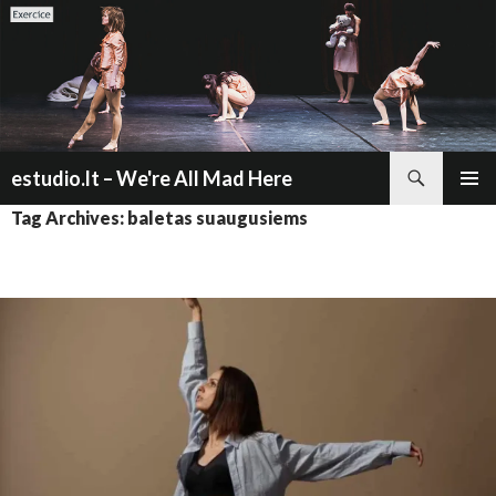
Search
estudio.lt – We're All Mad Here
SKIP
PRIMAR
Tag Archives: baletas suaugusiems
TO
MENU
CONTENT