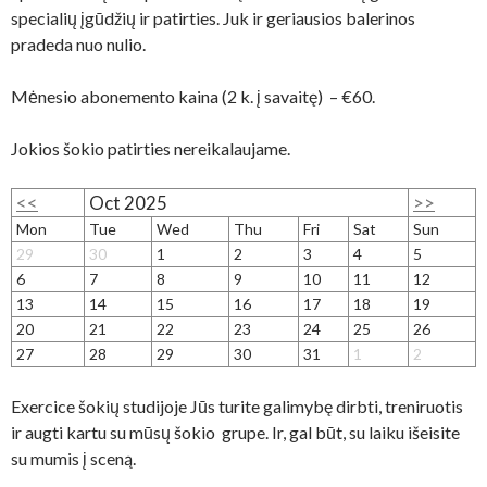
specialių įgūdžių ir patirties. Juk ir geriausios balerinos
pradeda nuo nulio.
Mėnesio abonemento kaina (2 k. į savaitę) – €60.
Jokios šokio patirties nereikalaujame.
<<
Oct 2025
>>
Mon
Tue
Wed
Thu
Fri
Sat
Sun
29
30
1
2
3
4
5
6
7
8
9
10
11
12
13
14
15
16
17
18
19
20
21
22
23
24
25
26
27
28
29
30
31
1
2
Exercice šokių studijoje Jūs turite galimybę dirbti, treniruotis
ir augti kartu su mūsų šokio grupe. Ir, gal būt, su laiku išeisite
su mumis į sceną.