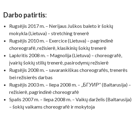
Darbo patirtis:
Rugsėjis 2017 m. – Nerijaus Juškos baleto ir šokių
mokykla (Lietuva) – stretching trenerė
Rugsėjis 2010 m. – Exercice (Lietuva) – pagrindinė
choreografė, režisierė, klasikinių šokių trenerė
Lapkritis 2008 m. – Magnolija (Lietuva) – choreografė,
įvairių šokių stilių trenerė, pasirodymų režisierė
Rugsėjis 2008 m. – savarankiškas choreografės, trenerės
bei režisierės darbas
Rugsėjis 2003 m. – liepa 2008 m. – „БГУИР“ (Baltarusija) –
režisierė, pagrindinė choreografė
Spalis 2007 m. – liepa 2008 m. – Vaikų darželis (Baltarusija)
– šokių vaikams choreografė ir mokytoja