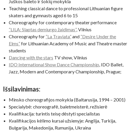
Juškos baleto ir šokių mokykla
Teaching classical dance to professional Lithuanian figure
skaters and gymnasts aged 6 to 15
Choreography for contemporary theater performance
“LILA: Slaptas demiurgo žaidimas”
, Vilnius
Choreography for
“La Traviata”
and
“Desire Under the
Elms”
for Lithuanian Academy of Music and Theatre master
students
Dancing with the stars
TV show, Vilnius
IDO International Show Dance Championship
, IDO Ballet,
Jazz, Modern and Contemporary Championship, Prague;
Išsilavinimas:
Minsko choreografijos mokykla (Baltarusija, 1994 – 2001)
Specialybė: choreografė, baletmeisterė, režisierė
Kvalifikacija: turintis teisę dėstyti specialistas
Kvalifikacijos kėlimo kursai užsienyje: Anglija, Turkija,
Bulgarija, Makedonija, Rumunija, Ukraina