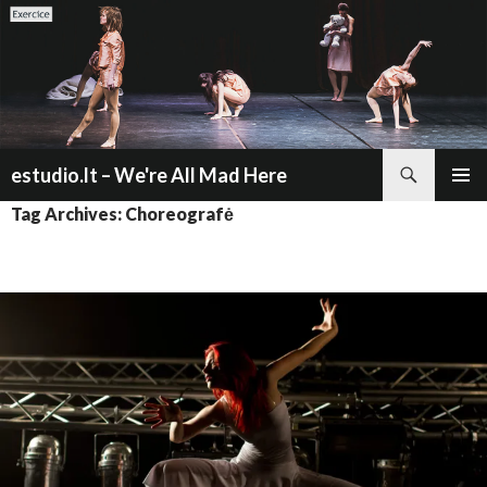
Search
estudio.lt – We're All Mad Here
SKIP
PRIMAR
Tag Archives: Choreografė
TO
MENU
CONTENT