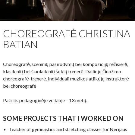
CHOREOGRAFĖ CHRISTINA
BATIAN
Choreografė, sceninių pasirodymų bei kompozicijų režisierė,
klasikinių bei šiuolaikinių šokių trenerė. Dailiojo čiuožimo
choreografė-trenerė. Individuali muzikos atlikėjų instruktorė
bei choreografė
Patirtis pedagoginėje veikloje – 13 metų.
SOME PROJECTS THAT I WORKED ON
Teacher of gymnastics and stretching classes for Nerijaus